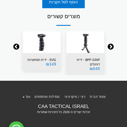
הוסף לסל הקניות
מוצרים קשורים
BPP GRIP - ידית
EVG - ידית הסתערות
EVGS -
₪
149
דורגלים
הסתערות
₪
149
₪
549
עמוד הבית
רוני / מיקרורוני
מסילות ומתפסים
עוד
CAA TACTICAL ISRAEL
זכויות יוצרים © 2026 כל הזכויות שמורות